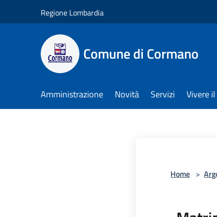
Salta al contenuto principale
Regione Lombardia
Comune di Cormano
Amministrazione
Novità
Servizi
Vivere 
Home
>
Arg