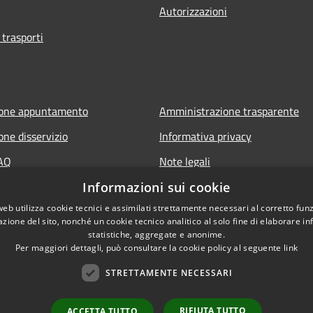
Autorizzazioni
 trasporti
ione appuntamento
Amministrazione trasparente
one disservizio
Informativa privacy
FAQ
Note legali
 assistenza
Dichiarazione di accessibilità
Informazioni sui cookie
web utilizza cookie tecnici e assimilati strettamente necessari al corretto fu
azione del sito, nonché un cookie tecnico analitico al solo fine di elaborare i
statistiche, aggregate e anonime.
it
Per maggiori dettagli, può consultare la cookie policy al seguente
link
STRETTAMENTE NECESSARI
RIFIUTA TUTTO
ACCETTA TUTTO