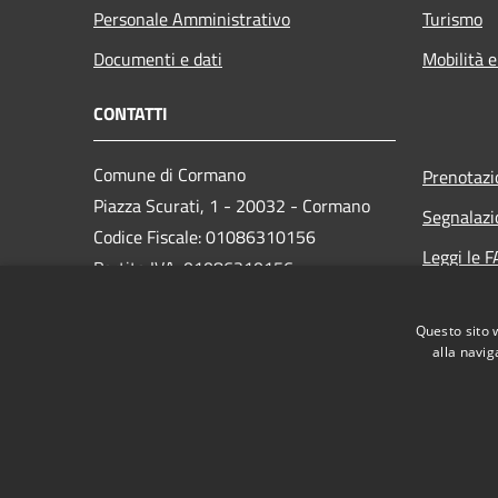
Personale Amministrativo
Turismo
Documenti e dati
Mobilità e
CONTATTI
Comune di Cormano
Prenotaz
Piazza Scurati, 1 - 20032 - Cormano
Segnalazi
Codice Fiscale: 01086310156
Leggi le 
Partita IVA: 01086310156
Richiesta
Questo sito 
PEC:
alla navig
comune.cormano@comune.cormano.mi.legalmailpa.
Centralino Unico: 02663241