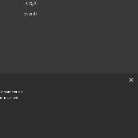
Luoghi
Eventi
×
nzionamento e
nformazioni