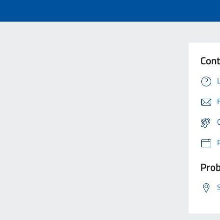
Cont
Prob