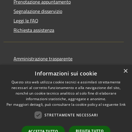
Prenotazione appuntamento
Segnalazione disservizio
Leggi le FAQ
Richiesta assistenza
Amministrazione trasparente
Informativa privacy
×
Informazioni sui cookie
Note legali
Questo sito web utilizza cookie tecnici e assimilati strettamente
Dichiarazione di accessibilità
necessari al corretto funzionamento e alla navigazione del sito,
nonché un cookie tecnico analitico al solo fine di elaborare
informazioni statistiche, aggregate e anonime.
Per maggiori dettagli, può consultare la cookie policy al seguente
link
STRETTAMENTE NECESSARI
RSS
Copyright © 2026 • Comune di
Accessibilità
Cormano • Powered by
Privacy
Municipium
Accesso
•
RIFIUTA TUTTO
ACCETTA TUTTO