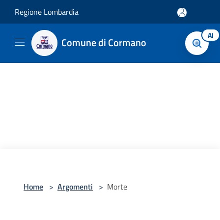
Salta al contenuto principale
Regione Lombardia
AI
Comune di Cormano
Home
>
Argomenti
>
Morte