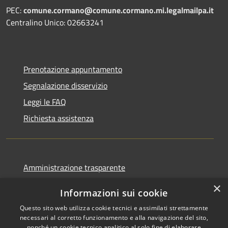
PEC:
comune.cormano@comune.cormano.mi.legalmailpa.it
Centralino Unico: 02663241
Prenotazione appuntamento
Segnalazione disservizio
Leggi le FAQ
Richiesta assistenza
Amministrazione trasparente
Informativa privacy
×
Informazioni sui cookie
Note legali
Questo sito web utilizza cookie tecnici e assimilati strettamente
Dichiarazione di accessibilità
necessari al corretto funzionamento e alla navigazione del sito,
nonché un cookie tecnico analitico al solo fine di elaborare