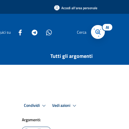
Accedi all'area personale
AI
uici su
Cerca
Tutti gli argomenti
Condividi
Vedi azioni
Argomenti: