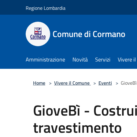
Salta al contenuto principale
Regione Lombardia
Comune di Cormano
Amministrazione
Novità
Servizi
Vivere 
Home
>
Vivere il Comune
>
Eventi
>
GioveBì
GioveBì - Costrui
travestimento