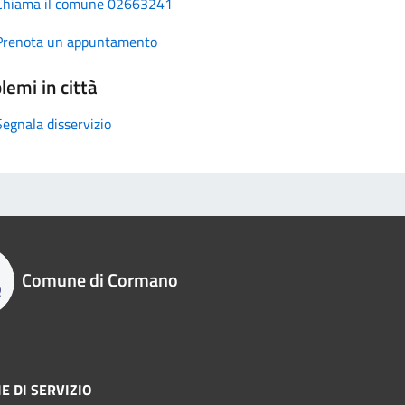
Chiama il comune 02663241
Prenota un appuntamento
lemi in città
Segnala disservizio
Comune di Cormano
E DI SERVIZIO