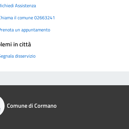
Richiedi Assistenza
Chiama il comune 02663241
Prenota un appuntamento
lemi in città
Segnala disservizio
Comune di Cormano