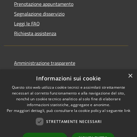
Prenotazione appuntamento
Segnalazione disservizio
Leggi le FAQ
Richiesta assistenza
Amministrazione trasparente
Informativa privacy
×
Informazioni sui cookie
Note legali
Questo sito web utilizza cookie tecnici e assimilati strettamente
Dichiarazione di accessibilità
necessari al corretto funzionamento e alla navigazione del sito,
nonché un cookie tecnico analitico al solo fine di elaborare
informazioni statistiche, aggregate e anonime.
Per maggiori dettagli, può consultare la cookie policy al seguente
link
STRETTAMENTE NECESSARI
RSS
Copyright © 2026 • Comune di
Accessibilità
Cormano • Powered by