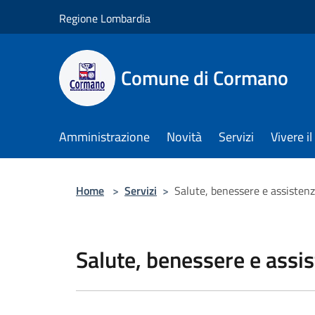
Salta al contenuto principale
Regione Lombardia
Comune di Cormano
Amministrazione
Novità
Servizi
Vivere 
Home
>
Servizi
>
Salute, benessere e assisten
Salute, benessere e assi