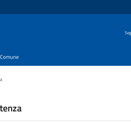
Seg
il Comune
za
stenza