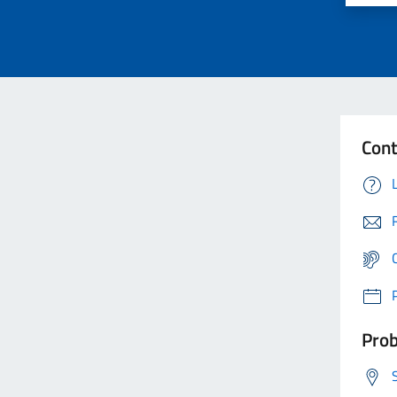
Cont
Prob