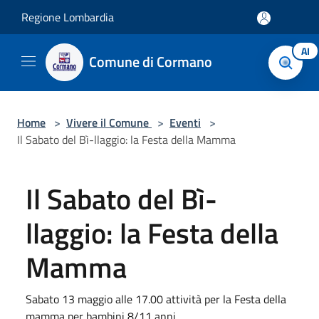
Salta al contenuto principale
Regione Lombardia
AI
Comune di Cormano
Home
>
Vivere il Comune
>
Eventi
>
Il Sabato del Bì-llaggio: la Festa della Mamma
Il Sabato del Bì-
llaggio: la Festa della
Mamma
Sabato 13 maggio alle 17.00 attività per la Festa della
mamma per bambini 8/11 anni