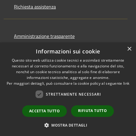
Richiesta assistenza
Amministrazione trasparente
Informativa privacy
×
Informazioni sui cookie
Note legali
Questo sito web utilizza cookie tecnici e assimilati strettamente
Dichiarazione di accessibilità
necessari al corretto funzionamento e alla navigazione del sito,
nonché un cookie tecnico analitico al solo fine di elaborare
informazioni statistiche, aggregate e anonime.
Per maggiori dettagli, può consultare la cookie policy al seguente
link
STRETTAMENTE NECESSARI
RSS
Copyright © 2026 • Comune di
Accessibilità
Cormano • Powered by
Privacy
Municipium
Accesso
•
RIFIUTA TUTTO
ACCETTA TUTTO
Cookie
redazione
Mappa del sito
MOSTRA DETTAGLI