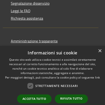
Segnalazione disservizio
Leggi le FAQ
Richiesta assistenza
Amministrazione trasparente
Informativa privacy
×
Informazioni sui cookie
Note legali
Questo sito web utilizza cookie tecnici e assimilati strettamente
Dichiarazione di accessibilità
necessari al corretto funzionamento e alla navigazione del sito,
nonché un cookie tecnico analitico al solo fine di elaborare
informazioni statistiche, aggregate e anonime.
Per maggiori dettagli, può consultare la cookie policy al seguente
link
STRETTAMENTE NECESSARI
RSS
Copyright © 2026 • Comune di
Accessibilità
Cormano • Powered by
Privacy
Municipium
Accesso
•
RIFIUTA TUTTO
ACCETTA TUTTO
Cookie
redazione