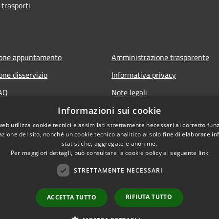
 trasporti
ione appuntamento
Amministrazione trasparente
one disservizio
Informativa privacy
FAQ
Note legali
 assistenza
Dichiarazione di accessibilità
Informazioni sui cookie
web utilizza cookie tecnici e assimilati strettamente necessari al corretto fu
azione del sito, nonché un cookie tecnico analitico al solo fine di elaborare i
statistiche, aggregate e anonime.
it
Per maggiori dettagli, può consultare la cookie policy al seguente
link
STRETTAMENTE NECESSARI
RIFIUTA TUTTO
ACCETTA TUTTO
l sito
Copyright © 2026 • Comune d