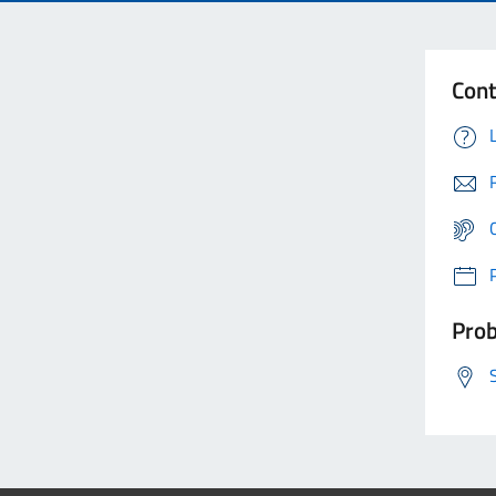
Cont
Prob