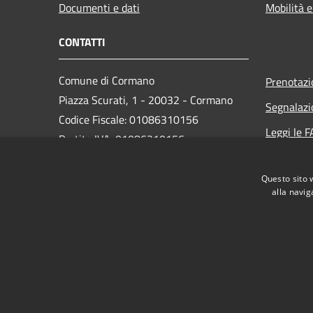
Documenti e dati
Mobilità e
CONTATTI
Comune di Cormano
Prenotaz
Piazza Scurati, 1 - 20032 - Cormano
Segnalazi
Codice Fiscale: 01086310156
Leggi le 
Partita IVA: 01086310156
Richiesta
Questo sito 
PEC:
alla navig
comune.cormano@comune.cormano.mi.legalmailpa.
Centralino Unico: 02663241
RSS
Accessibilità
Privacy
Cookie
Mappa de