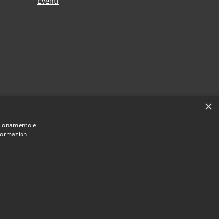
Eventi
×
nzionamento e
nformazioni
Municipium
Accesso redazione
i Cormano • Powered by
•