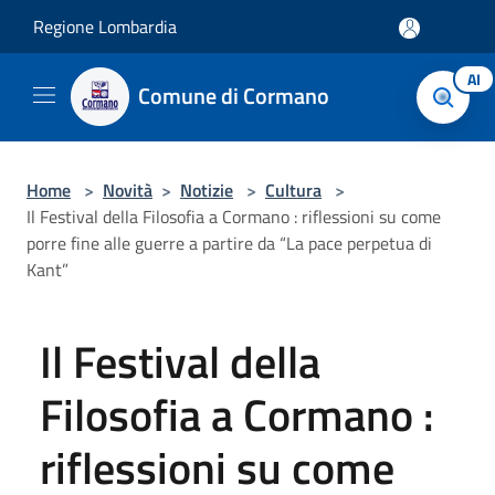
Salta al contenuto principale
Regione Lombardia
AI
Comune di Cormano
Home
>
Novità
>
Notizie
>
Cultura
>
Il Festival della Filosofia a Cormano : riflessioni su come
porre fine alle guerre a partire da “La pace perpetua di
Kant”
Il Festival della
Filosofia a Cormano :
riflessioni su come