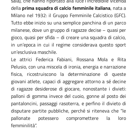
sala), che hanno riportato alla luce l’incredibile vicenda
della
prima squadra di calcio femminile italiana
, nata a
Milano nel 1932: il Gruppo Femminile Calcistico (GFC).
Tutto ebbe inizio su una semplice panchina di un parco
milanese, dove un gruppo di ragazze decise – quasi per
gioco, quasi per sfida – di creare una squadra di calcio,
in un’epoca in cui il regime considerava questo sport
un’esclusiva maschile.
Le attrici Federica Fabiani, Rossana Mola e Rita
Pelusio, con una miscela di ironia, energia e narrazione
fisica, ricostruiscono la determinazione di queste
giovani atlete, capaci di aggregare attorno a sé decine
di ragazze desiderose di giocare, nonostante i divieti:
palloni di gomma invece del cuoio, gonne al posto dei
pantaloncini, passaggi rasoterra, e perfino il divieto di
disputare partite pubbliche, perché si riteneva che “le
pallonate potessero compromettere la loro
femminilità”.