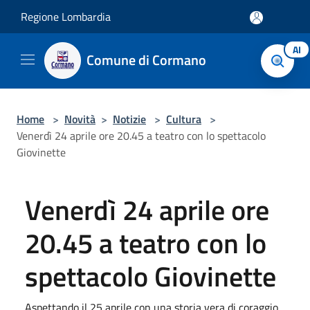
Salta al contenuto principale
Regione Lombardia
AI
Comune di Cormano
Home
>
Novità
>
Notizie
>
Cultura
>
Venerdì 24 aprile ore 20.45 a teatro con lo spettacolo
Giovinette
Venerdì 24 aprile ore
20.45 a teatro con lo
spettacolo Giovinette
Aspettando il 25 aprile con una storia vera di coraggio,