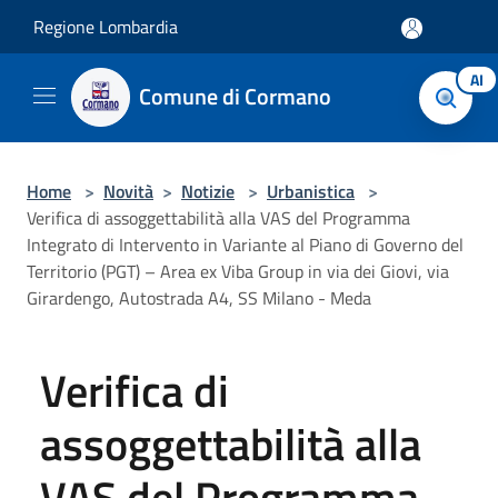
Salta al contenuto principale
Regione Lombardia
AI
Comune di Cormano
Home
>
Novità
>
Notizie
>
Urbanistica
>
Verifica di assoggettabilità alla VAS del Programma
Integrato di Intervento in Variante al Piano di Governo del
Territorio (PGT) – Area ex Viba Group in via dei Giovi, via
Girardengo, Autostrada A4, SS Milano - Meda
Verifica di
assoggettabilità alla
VAS del Programma