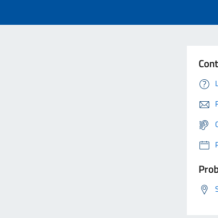
Cont
Prob