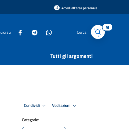
Accedi all'area personale
AI
uici su
Cerca
Tutti gli argomenti
Condividi
Vedi azioni
Categorie: