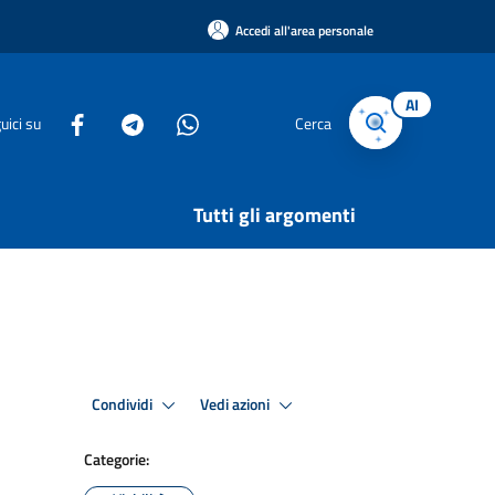
Accedi all'area personale
AI
uici su
Cerca
Tutti gli argomenti
Condividi
Vedi azioni
Categorie: