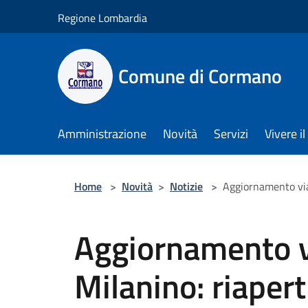
Salta al contenuto principale
Regione Lombardia
Comune di Cormano
Amministrazione
Novità
Servizi
Vivere 
Home
>
Novità
>
Notizie
>
Aggiornamento viab
Aggiornamento v
Milanino: riapert