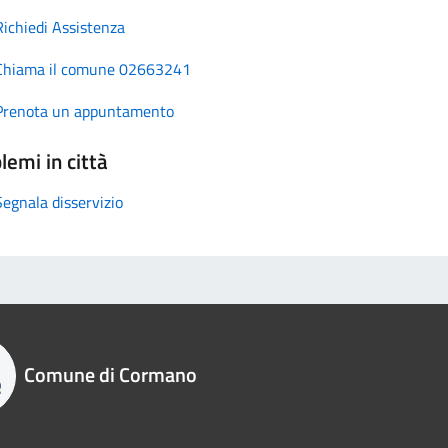
Richiedi Assistenza
Chiama il comune 02663241
Prenota un appuntamento
lemi in città
Segnala disservizio
Comune di Cormano