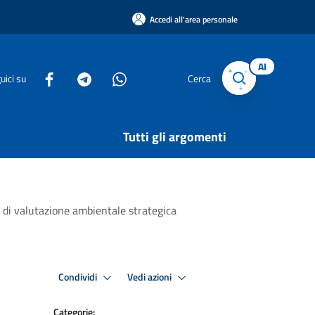
Accedi all'area personale
AI
uici su
Cerca
Tutti gli argomenti
a di valutazione ambientale strategica
Condividi
Vedi azioni
Categorie: