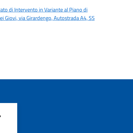
ato di Intervento in Variante al Piano di
dei Giovi, via Girardengo, Autostrada A4, SS
?