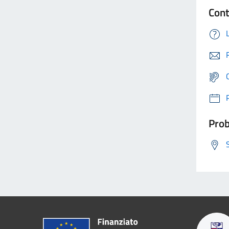
Cont
Prob