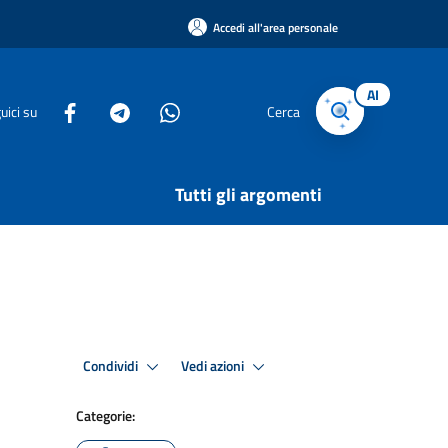
Accedi all'area personale
AI
uici su
Cerca
Tutti gli argomenti
Condividi
Vedi azioni
Categorie: