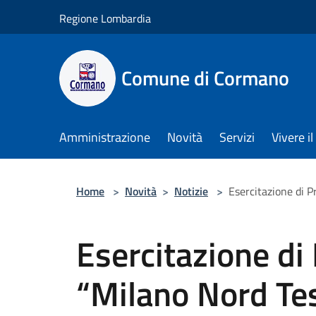
Salta al contenuto principale
Regione Lombardia
Comune di Cormano
Amministrazione
Novità
Servizi
Vivere 
Home
>
Novità
>
Notizie
>
Esercitazione di P
Esercitazione di 
“Milano Nord Tes