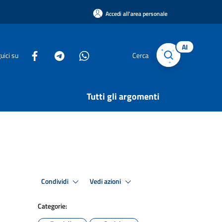
Accedi all'area personale
AI
uici su
Cerca
Tutti gli argomenti
Condividi
Vedi azioni
Categorie: