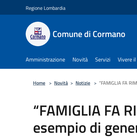
Salta al contenuto principale
Regione Lombardia
Comune di Cormano
Amministrazione
Novità
Servizi
Vivere 
Home
>
Novità
>
Notizie
>
“FAMIGLIA FA RIMA
“FAMIGLIA FA R
esempio di gener