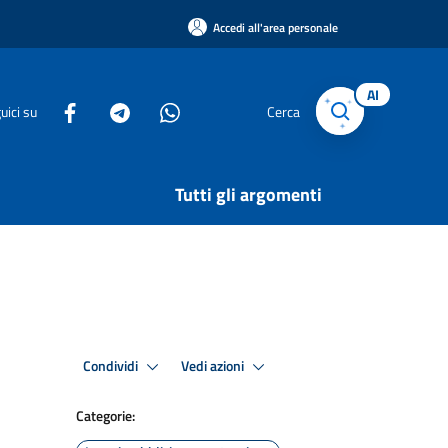
Accedi all'area personale
AI
uici su
Cerca
Tutti gli argomenti
Condividi
Vedi azioni
Categorie: