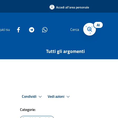
Accedi all'area personale
AI
uici su
Cerca
Tutti gli argomenti
Condividi
Vedi azioni
Categorie: