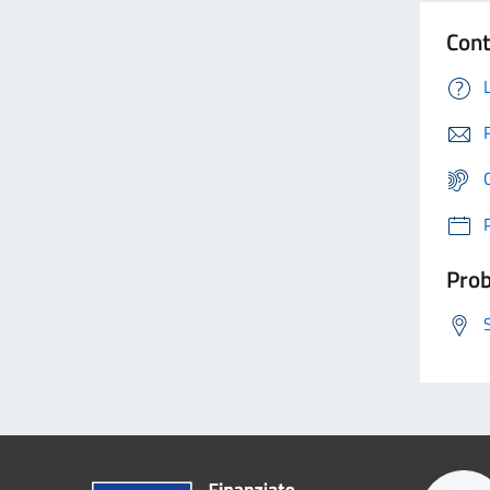
Cont
Prob