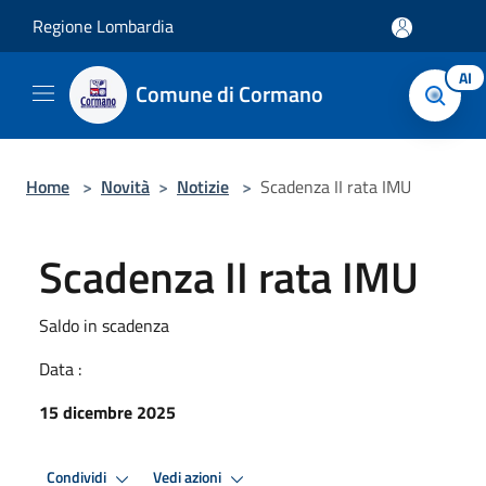
Salta al contenuto principale
Regione Lombardia
AI
Comune di Cormano
Home
>
Novità
>
Notizie
>
Scadenza II rata IMU
Scadenza II rata IMU
Saldo in scadenza
Data :
15 dicembre 2025
Condividi
Vedi azioni