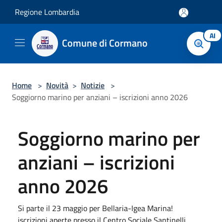
Salta al contenuto principale
Regione Lombardia
AI
Comune di Cormano
Home
>
Novità
>
Notizie
>
Soggiorno marino per anziani – iscrizioni anno 2026
Soggiorno marino per
anziani – iscrizioni
anno 2026
Si parte il 23 maggio per Bellaria-Igea Marina!
iscrizioni aperte presso il Centro Sociale Santinelli.