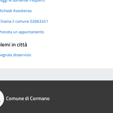
Richiedi Assistenza
Chiama il comune 02663241
Prenota un appuntamento
lemi in città
Segnala disservizio
Comune di Cormano