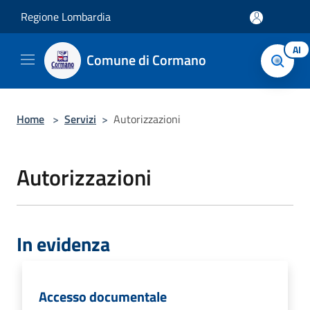
Salta al contenuto principale
Regione Lombardia
AI
Comune di Cormano
Home
>
Servizi
>
Autorizzazioni
Autorizzazioni
In evidenza
Accesso documentale