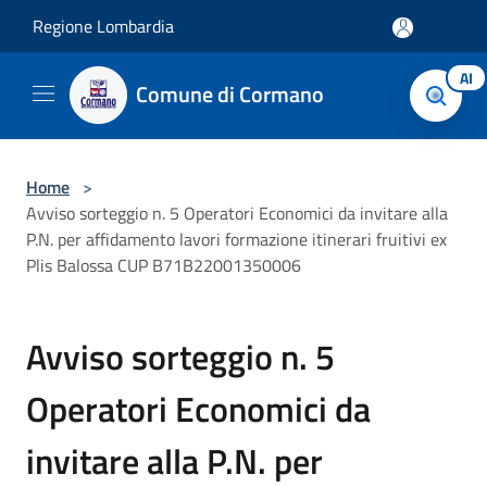
Salta al contenuto principale
Regione Lombardia
AI
Comune di Cormano
Home
>
Avviso sorteggio n. 5 Operatori Economici da invitare alla
P.N. per affidamento lavori formazione itinerari fruitivi ex
Plis Balossa CUP B71B22001350006
Avviso sorteggio n. 5
Operatori Economici da
invitare alla P.N. per