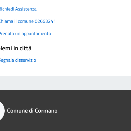
Richiedi Assistenza
Chiama il comune 02663241
Prenota un appuntamento
lemi in città
Segnala disservizio
Comune di Cormano