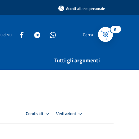
Accedi all'area personale
AI
uici su
Cerca
Tutti gli argomenti
Condividi
Vedi azioni