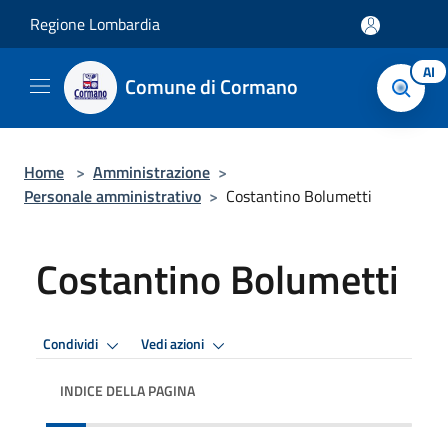
Salta al contenuto principale
Regione Lombardia
AI
Comune di Cormano
Home
>
Amministrazione
>
Personale amministrativo
>
Costantino Bolumetti
Costantino Bolumetti
Condividi
Vedi azioni
INDICE DELLA PAGINA