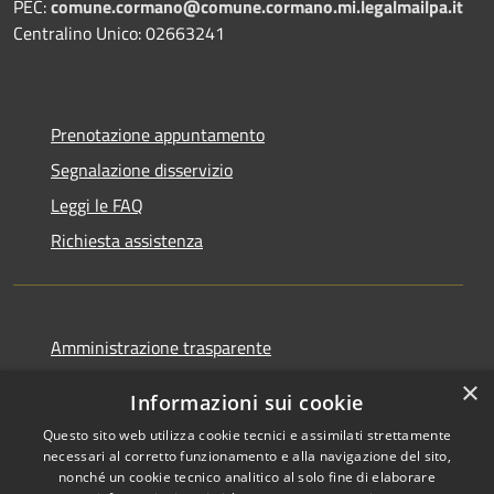
PEC:
comune.cormano@comune.cormano.mi.legalmailpa.it
Centralino Unico: 02663241
Prenotazione appuntamento
Segnalazione disservizio
Leggi le FAQ
Richiesta assistenza
Amministrazione trasparente
Informativa privacy
×
Informazioni sui cookie
Note legali
Questo sito web utilizza cookie tecnici e assimilati strettamente
Dichiarazione di accessibilità
necessari al corretto funzionamento e alla navigazione del sito,
nonché un cookie tecnico analitico al solo fine di elaborare