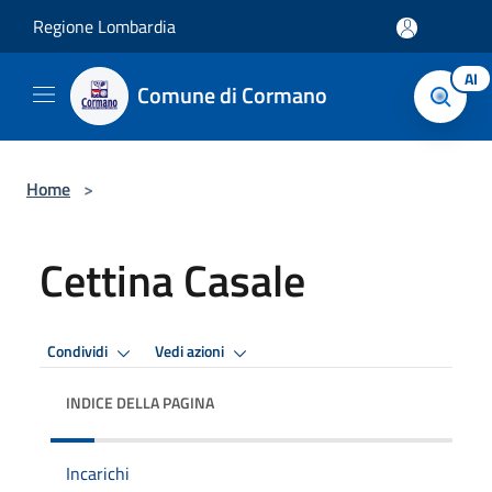
Salta al contenuto principale
Regione Lombardia
AI
Comune di Cormano
Home
>
Cettina Casale
Condividi
Vedi azioni
INDICE DELLA PAGINA
Incarichi