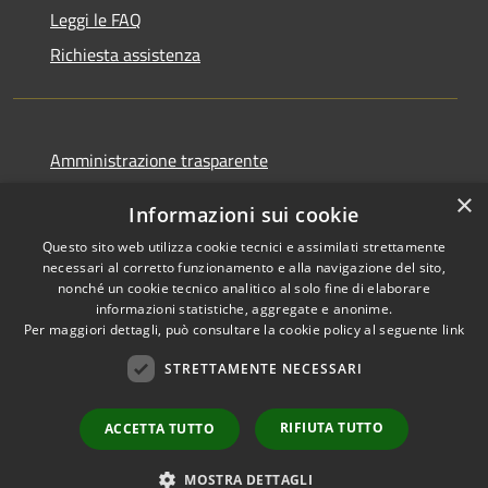
Leggi le FAQ
Richiesta assistenza
Amministrazione trasparente
Informativa privacy
×
Informazioni sui cookie
Note legali
Questo sito web utilizza cookie tecnici e assimilati strettamente
Dichiarazione di accessibilità
necessari al corretto funzionamento e alla navigazione del sito,
nonché un cookie tecnico analitico al solo fine di elaborare
informazioni statistiche, aggregate e anonime.
Per maggiori dettagli, può consultare la cookie policy al seguente
link
STRETTAMENTE NECESSARI
RSS
Copyright © 2026 • Comune di
Accessibilità
Cormano • Powered by
Privacy
Municipium
Accesso
•
RIFIUTA TUTTO
ACCETTA TUTTO
Cookie
redazione
Mappa del sito
MOSTRA DETTAGLI