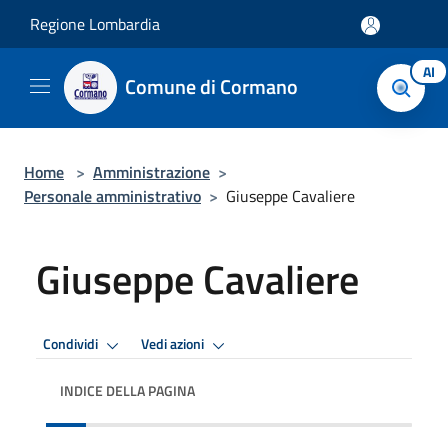
Salta al contenuto principale
Regione Lombardia
AI
Comune di Cormano
Home
>
Amministrazione
>
Personale amministrativo
>
Giuseppe Cavaliere
Giuseppe Cavaliere
Condividi
Vedi azioni
INDICE DELLA PAGINA