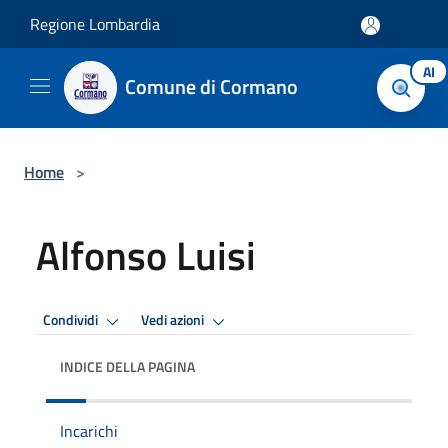
Salta al contenuto principale
Regione Lombardia
AI
Comune di Cormano
Home
>
Alfonso Luisi
Condividi
Vedi azioni
INDICE DELLA PAGINA
Incarichi