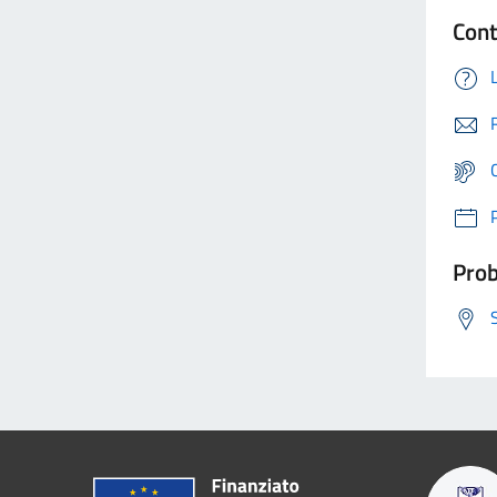
Cont
Prob