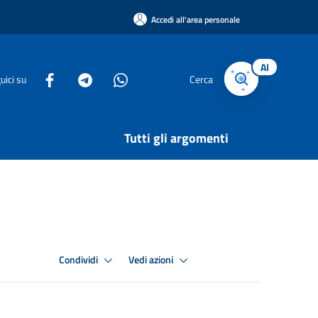
Accedi all'area personale
AI
uici su
Cerca
Tutti gli argomenti
Condividi
Vedi azioni