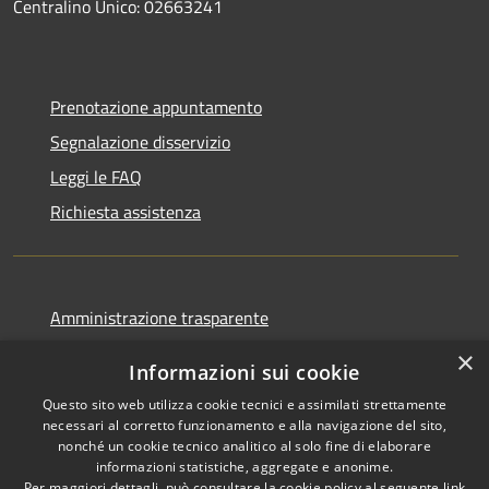
Centralino Unico: 02663241
Prenotazione appuntamento
Segnalazione disservizio
Leggi le FAQ
Richiesta assistenza
Amministrazione trasparente
Informativa privacy
×
Informazioni sui cookie
Note legali
Questo sito web utilizza cookie tecnici e assimilati strettamente
Dichiarazione di accessibilità
necessari al corretto funzionamento e alla navigazione del sito,
nonché un cookie tecnico analitico al solo fine di elaborare
informazioni statistiche, aggregate e anonime.
Per maggiori dettagli, può consultare la cookie policy al seguente
link