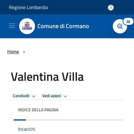
Salta al contenuto principale
Regione Lombardia
AI
Comune di Cormano
Home
>
Valentina Villa
Condividi
Vedi azioni
INDICE DELLA PAGINA
Incarichi