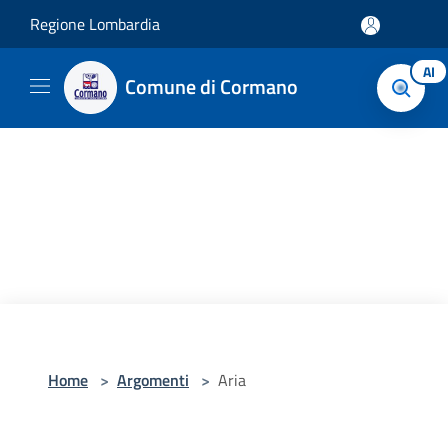
Salta al contenuto principale
Regione Lombardia
AI
Comune di Cormano
Home
>
Argomenti
>
Aria