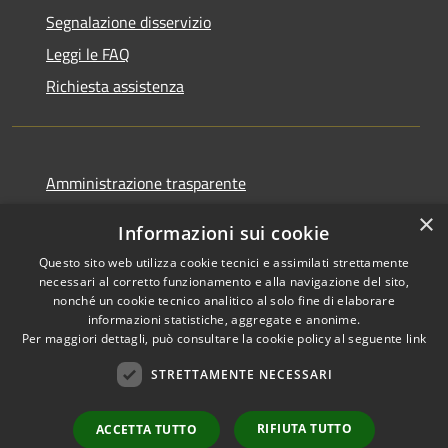
Segnalazione disservizio
Leggi le FAQ
Richiesta assistenza
Amministrazione trasparente
Informativa privacy
×
Informazioni sui cookie
Note legali
Questo sito web utilizza cookie tecnici e assimilati strettamente
Dichiarazione di accessibilità
necessari al corretto funzionamento e alla navigazione del sito,
nonché un cookie tecnico analitico al solo fine di elaborare
informazioni statistiche, aggregate e anonime.
Per maggiori dettagli, può consultare la cookie policy al seguente
link
STRETTAMENTE NECESSARI
RSS
Copyright © 2026 • Comune di
Accessibilità
Cormano • Powered by
Privacy
Municipium
Accesso
•
RIFIUTA TUTTO
ACCETTA TUTTO