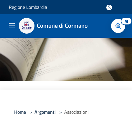
Salta al contenuto principale
Regione Lombardia
AI
Comune di Cormano
Home
>
Argomenti
>
Associazioni