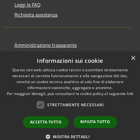
Leggi le FAQ
Richiesta assistenza
Amministrazione trasparente
Informativa privacy
×
Informazioni sui cookie
Note legali
Questo sito web utilizza cookie tecnici e assimilati strettamente
Dichiarazione di accessibilità
necessari al corretto funzionamento e alla navigazione del sito,
nonché un cookie tecnico analitico al solo fine di elaborare
informazioni statistiche, aggregate e anonime.
Per maggiori dettagli, può consultare la cookie policy al seguente
link
STRETTAMENTE NECESSARI
RSS
Copyright © 2026 • Comune di
Accessibilità
Cormano • Powered by
Privacy
Municipium
Accesso
•
RIFIUTA TUTTO
ACCETTA TUTTO
Cookie
redazione
Mappa del sito
MOSTRA DETTAGLI