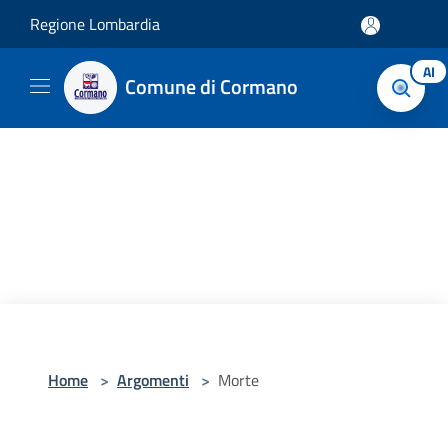
Salta al contenuto principale
Regione Lombardia
AI
Comune di Cormano
Home
>
Argomenti
>
Morte