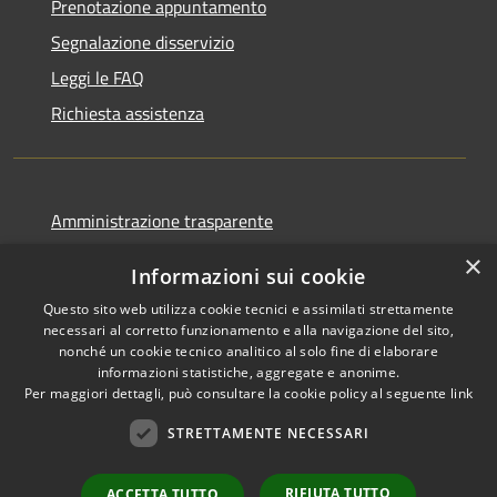
Prenotazione appuntamento
Segnalazione disservizio
Leggi le FAQ
Richiesta assistenza
Amministrazione trasparente
Informativa privacy
×
Informazioni sui cookie
Note legali
Questo sito web utilizza cookie tecnici e assimilati strettamente
Dichiarazione di accessibilità
necessari al corretto funzionamento e alla navigazione del sito,
nonché un cookie tecnico analitico al solo fine di elaborare
informazioni statistiche, aggregate e anonime.
Per maggiori dettagli, può consultare la cookie policy al seguente
link
STRETTAMENTE NECESSARI
RSS
Copyright © 2026 • Comune di
Accessibilità
Cormano • Powered by
Privacy
Municipium
Accesso
•
RIFIUTA TUTTO
ACCETTA TUTTO