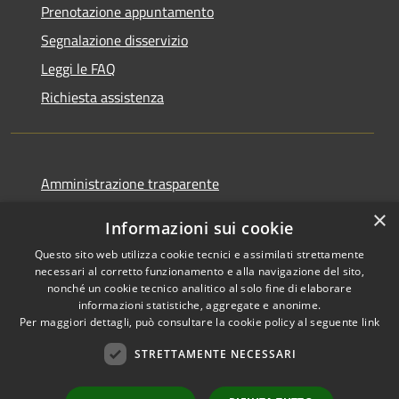
Prenotazione appuntamento
Segnalazione disservizio
Leggi le FAQ
Richiesta assistenza
Amministrazione trasparente
Informativa privacy
×
Informazioni sui cookie
Note legali
Questo sito web utilizza cookie tecnici e assimilati strettamente
Dichiarazione di accessibilità
necessari al corretto funzionamento e alla navigazione del sito,
nonché un cookie tecnico analitico al solo fine di elaborare
informazioni statistiche, aggregate e anonime.
Per maggiori dettagli, può consultare la cookie policy al seguente
link
STRETTAMENTE NECESSARI
RSS
Copyright © 2026 • Comune di
Accessibilità
Cormano • Powered by