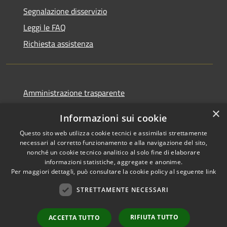
Segnalazione disservizio
Leggi le FAQ
Richiesta assistenza
Amministrazione trasparente
Informativa privacy
×
Informazioni sui cookie
Note legali
Questo sito web utilizza cookie tecnici e assimilati strettamente
Dichiarazione di accessibilità
necessari al corretto funzionamento e alla navigazione del sito,
nonché un cookie tecnico analitico al solo fine di elaborare
informazioni statistiche, aggregate e anonime.
Per maggiori dettagli, può consultare la cookie policy al seguente
link
STRETTAMENTE NECESSARI
RSS
Copyright © 2026 • Comune di
Accessibilità
Cormano • Powered by
Privacy
Municipium
Accesso
•
RIFIUTA TUTTO
ACCETTA TUTTO