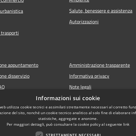
Salute, benessere e assistenza
 urbanistica
Autorizzazioni
 trasporti
ione appuntamento
Amministrazione trasparente
one disservizio
Informativa privacy
FAQ
Note legali
 assistenza
Dichiarazione di accessibilità
Informazioni sui cookie
web utilizza cookie tecnici e assimilati strettamente necessari al corretto fu
azione del sito, nonché un cookie tecnico analitico al solo fine di elaborare i
statistiche, aggregate e anonime.
it
Per maggiori dettagli, può consultare la cookie policy al seguente
link
STRETTAMENTE NECESSARI