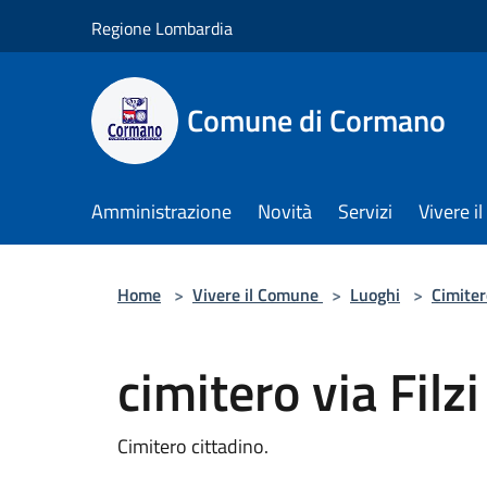
Salta al contenuto principale
Regione Lombardia
Comune di Cormano
Amministrazione
Novità
Servizi
Vivere 
Home
>
Vivere il Comune
>
Luoghi
>
Cimiter
cimitero via Filzi
Cimitero cittadino.