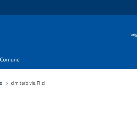
Seg
il Comune
o
>
cimitero via Filzi