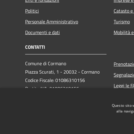
Politici
Catasto e
Personale Amministrativo
Turismo
Documenti e dati
Mobilità e
CONTATTI
Comune di Cormano
Prenotaz
Piazza Scurati, 1 - 20032 - Cormano
Segnalazi
Codice Fiscale: 01086310156
Leggi le 
Partita IVA: 01086310156
Richiesta
Questo sito 
PEC:
alla navig
comune.cormano@comune.cormano.mi.legalmailpa.
Centralino Unico: 02663241