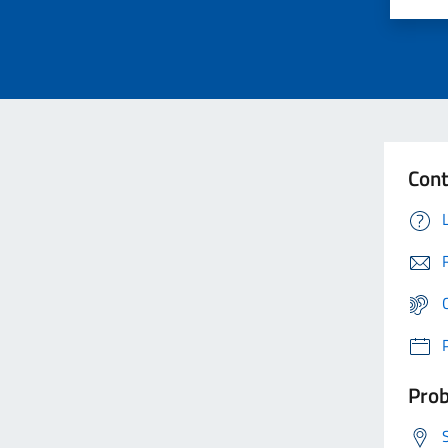
Cont
Prob