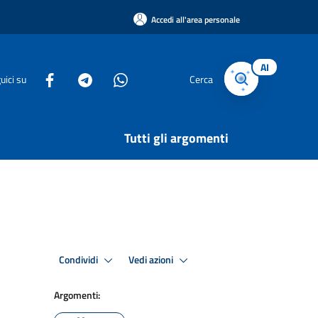
Accedi all'area personale
AI
uici su
Cerca
Tutti gli argomenti
Condividi
Vedi azioni
Argomenti: