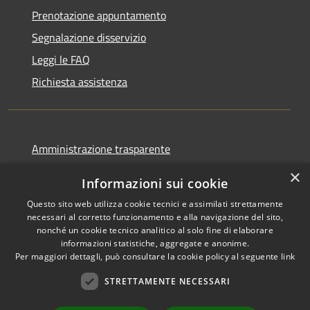
Prenotazione appuntamento
Segnalazione disservizio
Leggi le FAQ
Richiesta assistenza
Amministrazione trasparente
Informativa privacy
×
Informazioni sui cookie
Note legali
Questo sito web utilizza cookie tecnici e assimilati strettamente
Dichiarazione di accessibilità
necessari al corretto funzionamento e alla navigazione del sito,
nonché un cookie tecnico analitico al solo fine di elaborare
informazioni statistiche, aggregate e anonime.
Per maggiori dettagli, può consultare la cookie policy al seguente
link
STRETTAMENTE NECESSARI
RSS
Copyright © 2026 • Comune di
Accessibilità
Cormano • Powered by