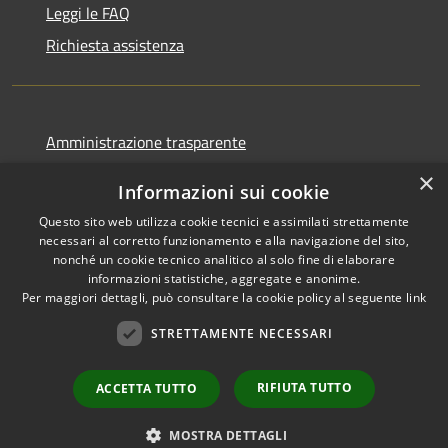
Leggi le FAQ
Richiesta assistenza
Amministrazione trasparente
Informativa privacy
×
Informazioni sui cookie
Note legali
Questo sito web utilizza cookie tecnici e assimilati strettamente
Dichiarazione di accessibilità
necessari al corretto funzionamento e alla navigazione del sito,
nonché un cookie tecnico analitico al solo fine di elaborare
informazioni statistiche, aggregate e anonime.
Per maggiori dettagli, può consultare la cookie policy al seguente
link
STRETTAMENTE NECESSARI
RSS
Copyright © 2026 • Comune di
Accessibilità
Cormano • Powered by
Privacy
Municipium
Accesso
•
RIFIUTA TUTTO
ACCETTA TUTTO
Cookie
redazione
Mappa del sito
MOSTRA DETTAGLI