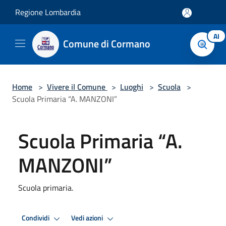
Salta al contenuto principale
Regione Lombardia
AI
Comune di Cormano
Home
>
Vivere il Comune
>
Luoghi
>
Scuola
>
Scuola Primaria “A. MANZONI”
Scuola Primaria “A.
MANZONI”
Scuola primaria.
Condividi
Vedi azioni