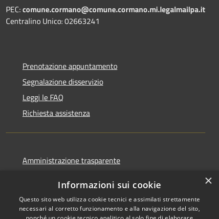
PEC:
comune.cormano@comune.cormano.mi.legalmailpa.it
Centralino Unico: 02663241
Prenotazione appuntamento
Segnalazione disservizio
Leggi le FAQ
Richiesta assistenza
Amministrazione trasparente
Informativa privacy
×
Informazioni sui cookie
Note legali
Questo sito web utilizza cookie tecnici e assimilati strettamente
Dichiarazione di accessibilità
necessari al corretto funzionamento e alla navigazione del sito,
nonché un cookie tecnico analitico al solo fine di elaborare