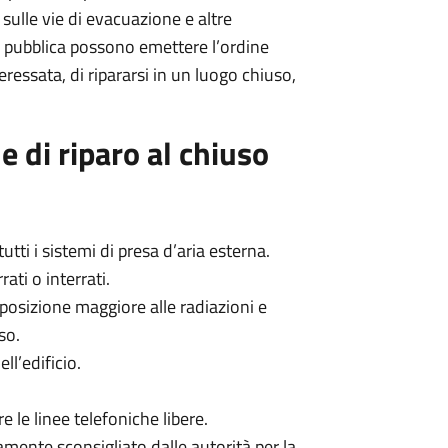
 sulle vie di evacuazione e altre
ute pubblica possono emettere l’ordine
teressata, di ripararsi in un luogo chiuso,
e di riparo al chiuso
utti i sistemi di presa d’aria esterna.
ati o interrati.
posizione maggiore alle radiazioni e
so.
ll’edificio.
re le linee telefoniche libere.
mente sconsigliato dalle autorità per la