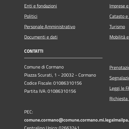
Enti e fondazioni
Imprese 
Politici
Catasto e
Personale Amministrativo
Turismo
Documenti e dati
Mobilità e
CONTATTI
Comune di Cormano
Prenotaz
Piazza Scurati, 1 - 20032 - Cormano
Segnalazi
Codice Fiscale: 01086310156
Leggi le 
Partita IVA: 01086310156
Richiesta
PEC:
comune.cormano@comune.cormano.mi.legalmailpa.
Centralino Unico: 02663241