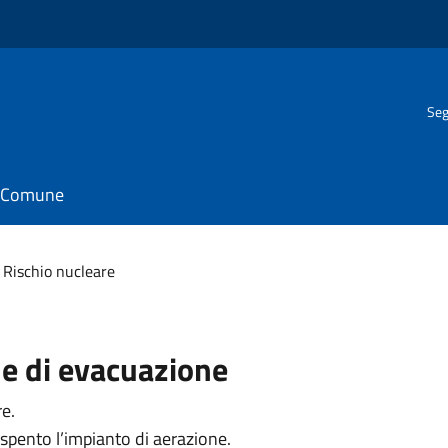
Seg
il Comune
Rischio nucleare
ne di evacuazione
re.
e spento l’impianto di aerazione.