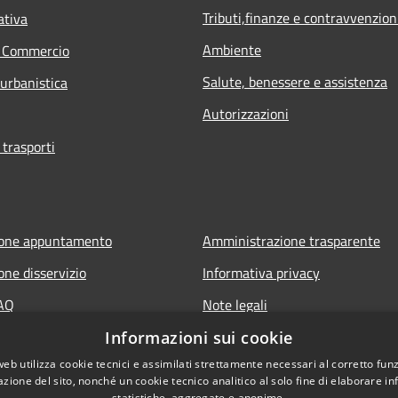
Tributi,finanze e contravvenzion
ativa
Ambiente
e Commercio
Salute, benessere e assistenza
 urbanistica
Autorizzazioni
 trasporti
ione appuntamento
Amministrazione trasparente
one disservizio
Informativa privacy
FAQ
Note legali
 assistenza
Dichiarazione di accessibilità
Informazioni sui cookie
web utilizza cookie tecnici e assimilati strettamente necessari al corretto fu
azione del sito, nonché un cookie tecnico analitico al solo fine di elaborare i
statistiche, aggregate e anonime.