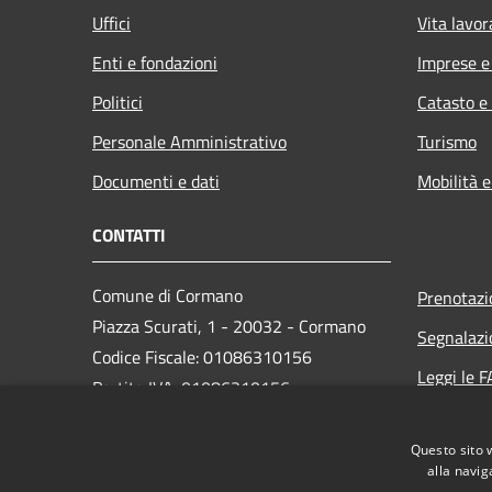
Uffici
Vita lavor
Enti e fondazioni
Imprese 
Politici
Catasto e
Personale Amministrativo
Turismo
Documenti e dati
Mobilità e
CONTATTI
Comune di Cormano
Prenotaz
Piazza Scurati, 1 - 20032 - Cormano
Segnalazi
Codice Fiscale: 01086310156
Leggi le 
Partita IVA: 01086310156
Richiesta
Questo sito 
PEC:
alla navig