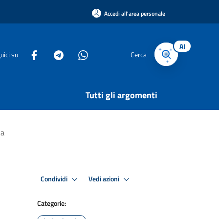
Accedi all'area personale
AI
uici su
Cerca
Tutti gli argomenti
ia
Condividi
Vedi azioni
Categorie: