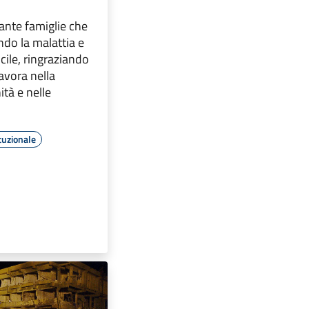
tante famiglie che
do la malattia e
cile, ringraziando
lavora nella
ità e nelle
tuzionale