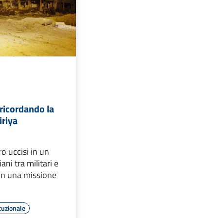
ricordando la
iriya
o uccisi in un
ani tra militari e
i in una missione
tuzionale