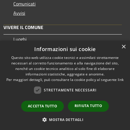
Comunicati
Avvisi
VIVERE IL COMUNE
Luoghi
×
Eventi
Informazioni sui cookie
Questo sito web utilizza cookie tecnici e assimilati strettamente
necessari al corretto funzionamento e alla navigazione del sito,
CONTATTI
nonché un cookie tecnico analitico al solo fine di elaborare
informazioni statistiche, aggregate e anonime.
Comune di Cormano
Per maggiori dettagli, può consultare la cookie policy al seguente
link
Piazza Scurati, 1 - 20032 - Cormano
STRETTAMENTE NECESSARI
Codice Fiscale: 01086310156
Partita IVA: 01086310156
RIFIUTA TUTTO
ACCETTA TUTTO
MOSTRA DETTAGLI
PEC:
comune.cormano@comune.cormano.mi.legalmailpa.it
Centralino Unico: 02663241