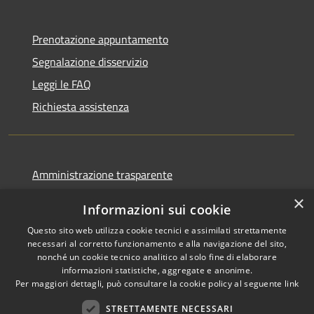
Prenotazione appuntamento
Segnalazione disservizio
Leggi le FAQ
Richiesta assistenza
Amministrazione trasparente
Informativa privacy
×
Informazioni sui cookie
Note legali
Questo sito web utilizza cookie tecnici e assimilati strettamente
Dichiarazione di accessibilità
necessari al corretto funzionamento e alla navigazione del sito,
nonché un cookie tecnico analitico al solo fine di elaborare
informazioni statistiche, aggregate e anonime.
Per maggiori dettagli, può consultare la cookie policy al seguente
link
STRETTAMENTE NECESSARI
RSS
Copyright © 2026 • Comune di