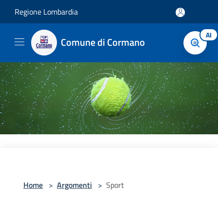
Salta al contenuto principale
Regione Lombardia
AI
Comune di Cormano
Home
>
Argomenti
>
Sport